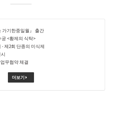
우는 가기한중일월』 출간
수궁 <황제의 식탁>
제 - 제2회 단종의 미식제
전시
 업무협약 체결
더보기