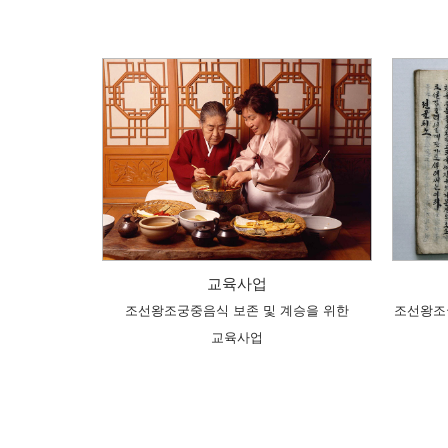
교육사업
조선왕조궁중음식 보존 및 계승을 위한
조선왕조
교육사업