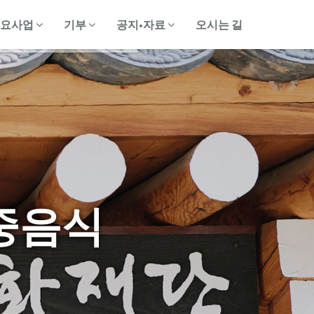
주요사업
기부
공지•자료
오시는 길
중음식