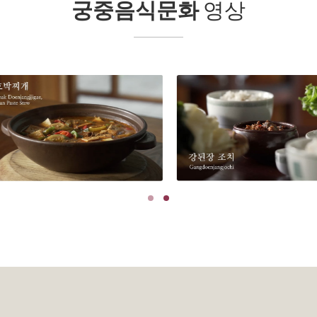
궁중음식문화
영상